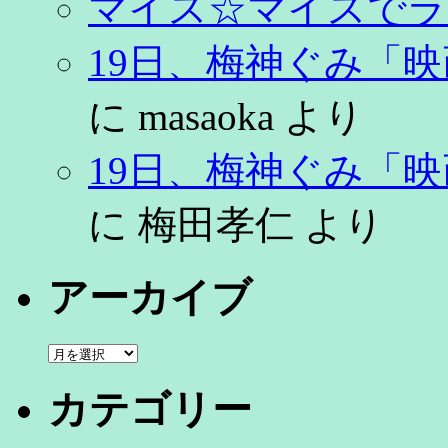
マイス☆マイスでラ
19日、梅神ぐみ「
に
masaoka
より
19日、梅神ぐみ「
に
梅田孝仁
より
アーカイブ
ア
ー
カ
カテゴリー
イ
ブ