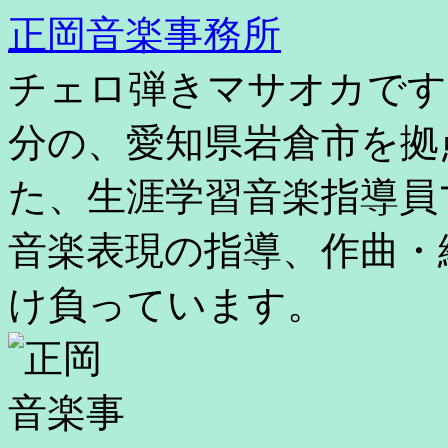
コ
正岡音楽事務所
ン
テ
チェロ弾きマサオカです
ン
ツ
へ
分の、愛知県岩倉市を拠
ス
キ
た、生涯学習音楽指導員
ッ
プ
音楽表現の指導、作曲・
け負っています。