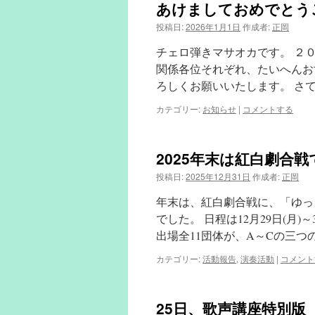
あけましておめでとう
投稿日:
2026年1月1日
作成者:
正岡
チェロ弾きマサオカです。 ２
関係各位それぞれ、たいへんお
ろしくお願いいたします。 さ
カテゴリー:
お知らせ
|
コメントする
2025年末は紅白劇合
投稿日:
2025年12月31日
作成者:
正岡
年末は、紅白劇合戦に、「ゆっ
でした。 日程は12月29日(月
出場全11団体が、A～Cの三つ
カテゴリー:
活動報告
,
演奏活動
|
コメント
25日、歌声講座特別版