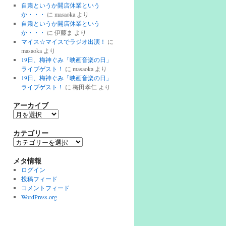
自粛というか開店休業という
か・・・
に
masaoka
より
自粛というか開店休業という
か・・・
に
伊藤ま
より
マイス☆マイスでラジオ出演！
に
masaoka
より
19日、梅神ぐみ「映画音楽の日」
ライブゲスト！
に
masaoka
より
19日、梅神ぐみ「映画音楽の日」
ライブゲスト！
に
梅田孝仁
より
アーカイブ
ア
ー
カ
カテゴリー
イ
カ
ブ
テ
ゴ
メタ情報
リ
ログイン
ー
投稿フィード
コメントフィード
WordPress.org