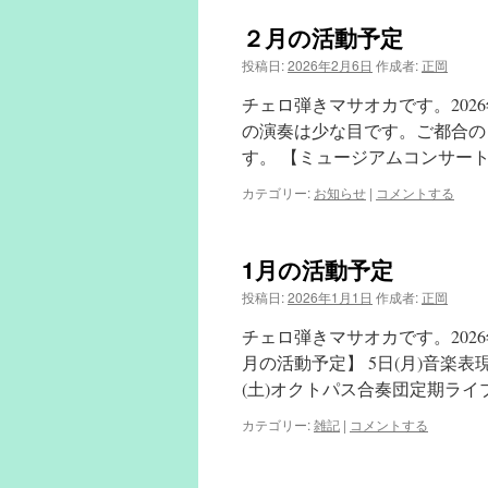
２月の活動予定
投稿日:
2026年2月6日
作成者:
正岡
チェロ弾きマサオカです。202
の演奏は少な目です。ご都合の
す。 【ミュージアムコンサート】 
カテゴリー:
お知らせ
|
コメントする
1月の活動予定
投稿日:
2026年1月1日
作成者:
正岡
チェロ弾きマサオカです。202
月の活動予定】 5日(月)音楽表
(土)オクトパス合奏団定期ライブ
カテゴリー:
雑記
|
コメントする