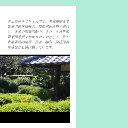
チェロ弾きマサオカです。名古屋駅まで
電車で最速12分の、愛知県岩倉市を拠点
に、各地で演奏活動中。また、生涯学習
音楽指導員マサオカセンセとして、歌や
音楽表現の指導、作曲・編曲・楽譜浄書
作成なども請け負っています。