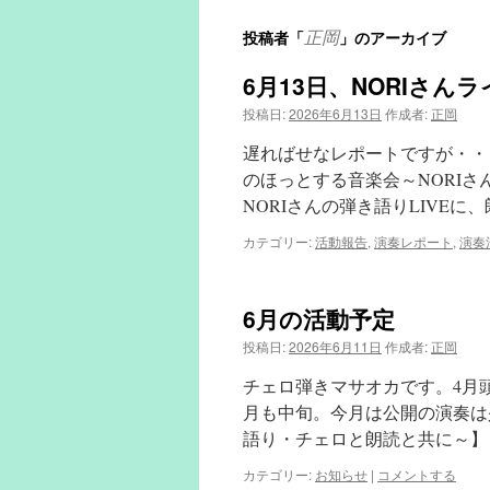
正岡
投稿者「
」のアーカイブ
6月13日、NORIさん
投稿日:
2026年6月13日
作成者:
正岡
遅ればせなレポートですが・・
のほっとする音楽会～NORIさん弾
NORIさんの弾き語りLIVEに
カテゴリー:
活動報告
,
演奏レポート
,
演奏
6月の活動予定
投稿日:
2026年6月11日
作成者:
正岡
チェロ弾きマサオカです。4月
月も中旬。今月は公開の演奏は
語り・チェロと朗読と共に～】 6月
カテゴリー:
お知らせ
|
コメントする