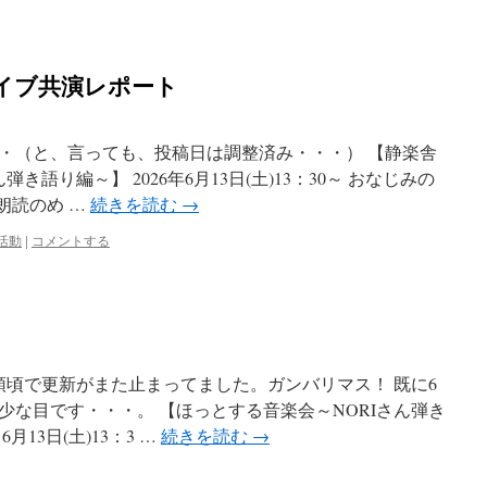
ライブ共演レポート
・（と、言っても、投稿日は調整済み・・・） 【静楽舎
き語り編～】 2026年6月13日(土)13：30～ おなじみの
、朗読のめ …
続きを読む
→
活動
|
コメントする
頭頃で更新がまた止まってました。ガンバリマス！ 既に6
少な目です・・・。 【ほっとする音楽会～NORIさん弾き
13日(土)13：3 …
続きを読む
→