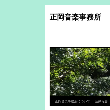
コ
ン
正岡音楽事務所
テ
ン
ツ
へ
ス
キ
ッ
プ
正岡音楽事務所について
活動報告