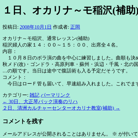
１日、オカリナ～モ稲沢(補助
投稿日:
2008年10月1日
作成者:
正岡
オカリナ～モ稲沢、通常レッスン(補助)
稲沢婦人の家１４：００～１５：００、出席全４名。
内容：
１０月８日のボラ演の曲を中心に練習しました。曲順も決
秋メド(改)・ゴンドラ・高原列車・蘇州・浜辺・千風・北の
…の順です。当日は途中で腹話術も入る予定だそうです。
コメント：
今日はローＦ管も届いて、早速組み入れました。これでます
カテゴリー:
雑記
パーマリンク
←
30日、大正琴バック演奏のリハ
２日、清洲カルチャーセンターオカリナ教室(補助)
→
コメントを残す
メールアドレスが公開されることはありません。
※
が付いて