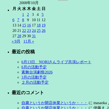
索:
2008年10月
月
火
水
木
金
土
日
1
2
3
4
5
6
7
8
9
10
11
12
13
14
15
16
17
18
19
20
21
22
23
24
25
26
27
28
29
30
31
« 9月
11月 »
最近の投稿
6月13日、NORIさんライブ共演レポート
6月の活動予定
素舞台演劇祭2026
3月の活動予定
２月の活動予定
最近のコメント
自粛というか開店休業というか・・・
に
masaoka
自粛というか開店休業というか・・・
に
伊藤ま