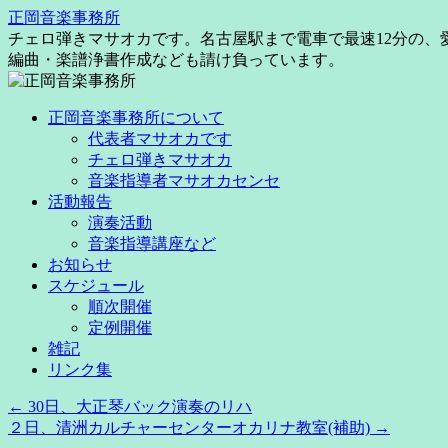
コ
正岡音楽事務所
ン
チェロ弾きマサオカです。名古屋駅まで電車で最速12分の
テ
編曲・楽譜浄書作成なども請け負っています。
ン
ツ
正岡音楽事務所について
へ
代表者マサオカです
ス
チェロ弾きマサオカ
キ
音楽指導者マサオカセンセ
ッ
活動報告
プ
演奏活動
音楽指導講座など
お知らせ
スケジュール
順次開催
定例開催
雑記
リンク集
←
30日、大正琴バック演奏のリハ
２日、清洲カルチャーセンターオカリナ教室(補助)
→