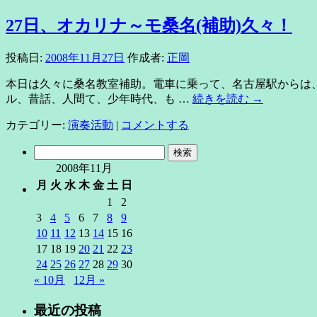
27日、オカリナ～モ桑名(補助)久々！
投稿日:
2008年11月27日
作成者:
正岡
本日は久々に桑名教室補助。電車に乗って、名古屋駅からは、快速み
ル、昔話、人間て、少年時代、も …
続きを読む
→
カテゴリー:
演奏活動
|
コメントする
検
索:
2008年11月
月
火
水
木
金
土
日
1
2
3
4
5
6
7
8
9
10
11
12
13
14
15
16
17
18
19
20
21
22
23
24
25
26
27
28
29
30
« 10月
12月 »
最近の投稿