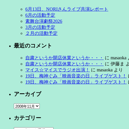
6月13日、NORIさんライブ共演レポート
6月の活動予定
素舞台演劇祭2026
3月の活動予定
２月の活動予定
最近のコメント
自粛というか開店休業というか・・・
に
masaoka
自粛というか開店休業というか・・・
に
伊藤ま
マイス☆マイスでラジオ出演！
に
masaoka
より
19日、梅神ぐみ「映画音楽の日」ライブゲスト！
19日、梅神ぐみ「映画音楽の日」ライブゲスト！
アーカイブ
ア
ー
カテゴリー
カ
イ