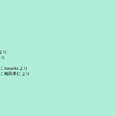
より
より
に
masaoka
より
に
梅田孝仁
より