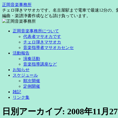
コ
正岡音楽事務所
ン
チェロ弾きマサオカです。名古屋駅まで電車で最速12分の
テ
編曲・楽譜浄書作成なども請け負っています。
ン
ツ
正岡音楽事務所について
へ
代表者マサオカです
ス
チェロ弾きマサオカ
キ
音楽指導者マサオカセンセ
ッ
活動報告
プ
演奏活動
音楽指導講座など
お知らせ
スケジュール
順次開催
定例開催
雑記
リンク集
日別アーカイブ:
2008年11月2