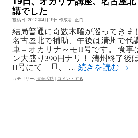
19日、オカリナ講座、名古屋
講でした
投稿日:
2012年4月19日
作成者:
正岡
結局普通に奇数木曜が巡ってきま
名古屋北で補助、午後は清州で代講
車＝オカリナ～モII号です。 食
ン大盛り390円ナリ！ 清州終了
II号にて一旦、 …
続きを読む
→
カテゴリー:
演奏活動
|
コメントする