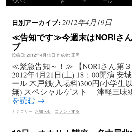
ついて
告
せ
ール
2012年4月19日
日別アーカイブ:
≪告知です≫今週末はNORIさ
ブ
投稿日:
2012年4月19日
作成者:
正岡
≪緊急告知～！≫ 【NORIさん第
2012年4月21日(土) 18：00開演
ール 木戸銭(入場料)300円(小学
無) スペシャルゲスト 津軽三味
を読む
→
カテゴリー:
お知らせ
|
コメントする