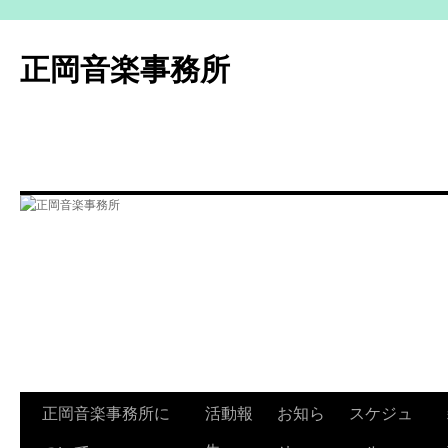
コ
ン
正岡音楽事務所
テ
ン
ツ
へ
ス
キ
ッ
プ
正岡音楽事務所に
活動報
お知ら
スケジュ