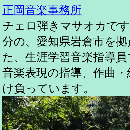
コ
正岡音楽事務所
ン
テ
チェロ弾きマサオカです
ン
ツ
へ
分の、愛知県岩倉市を拠
ス
キ
た、生涯学習音楽指導員
ッ
プ
音楽表現の指導、作曲・
け負っています。