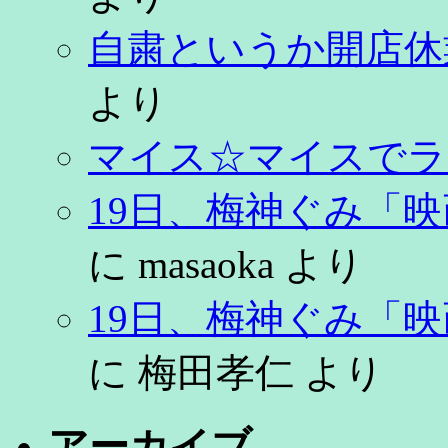
自粛というか開店休
より
マイス☆マイスでラ
19日、梅神ぐみ「
に
masaoka
より
19日、梅神ぐみ「
に
梅田孝仁
より
アーカイブ