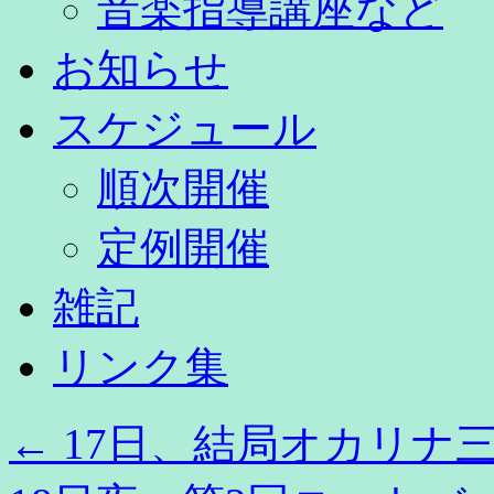
音楽指導講座など
お知らせ
スケジュール
順次開催
定例開催
雑記
リンク集
←
17日、結局オカリナ