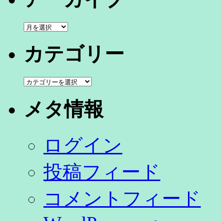
ア
ー
カ
カテゴリー
イ
ブ
カ
テ
ゴ
メタ情報
リ
ー
ログイン
投稿フィード
コメントフィード