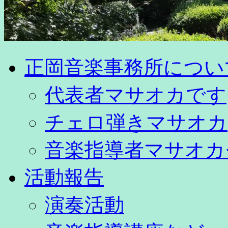
正岡音楽事務所につい
代表者マサオカです
チェロ弾きマサオカ
音楽指導者マサオカ
活動報告
演奏活動