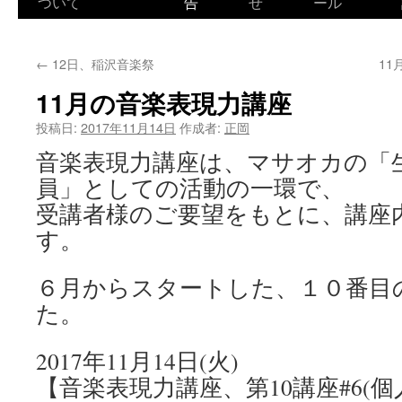
ついて
告
せ
ール
←
12日、稲沢音楽祭
1
11月の音楽表現力講座
投稿日:
2017年11月14日
作成者:
正岡
音楽表現力講座は、マサオカの「
員」としての活動の一環で、
受講者様のご要望をもとに、講座
す。
６月からスタートした、１０番目
た。
2017年11月14日(火)
【音楽表現力講座、第10講座#6(