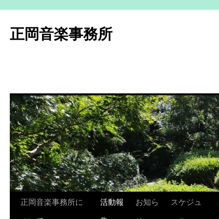
コ
ン
正岡音楽事務所
テ
ン
ツ
へ
ス
キ
ッ
プ
正岡音楽事務所に
活動報
お知ら
スケジュ