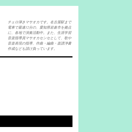
チェロ弾きマサオカです。名古屋駅まで
電車で最速12分の、愛知県岩倉市を拠点
に、各地で演奏活動中。また、生涯学習
音楽指導員マサオカセンセとして、歌や
音楽表現の指導、作曲・編曲・楽譜浄書
作成なども請け負っています。