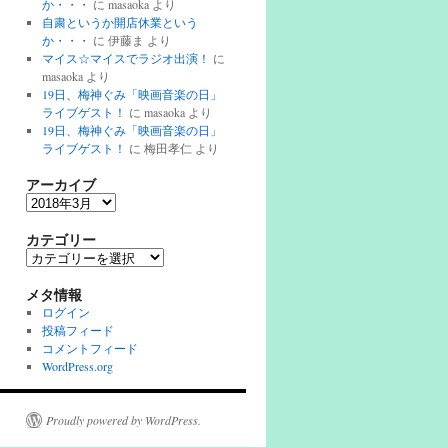
か・・・
に
masaoka
より
自粛というか開店休業という
か・・・
に
伊藤ま
より
マイス☆マイスでラジオ出演！
に
masaoka
より
19日、梅神ぐみ「映画音楽の日」
ライブゲスト！
に
masaoka
より
19日、梅神ぐみ「映画音楽の日」
ライブゲスト！
に
梅田孝仁
より
アーカイブ
ア
ー
カ
カテゴリー
イ
カ
ブ
テ
ゴ
メタ情報
リ
ログイン
ー
投稿フィード
コメントフィード
WordPress.org
Proudly powered by WordPress.