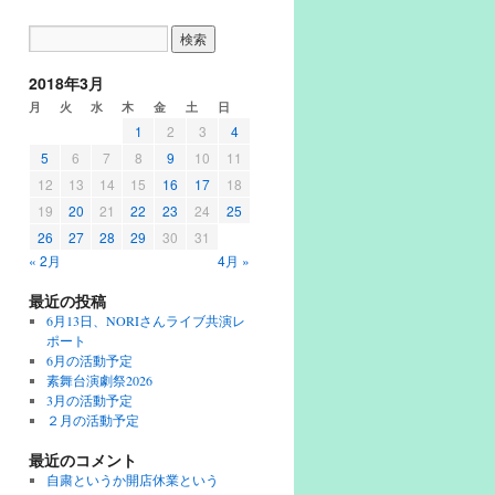
2018年3月
月
火
水
木
金
土
日
1
2
3
4
5
6
7
8
9
10
11
12
13
14
15
16
17
18
19
20
21
22
23
24
25
26
27
28
29
30
31
« 2月
4月 »
最近の投稿
6月13日、NORIさんライブ共演レ
ポート
6月の活動予定
素舞台演劇祭2026
3月の活動予定
２月の活動予定
最近のコメント
自粛というか開店休業という