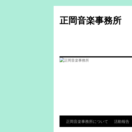
コ
ン
正岡音楽事務所
テ
ン
ツ
へ
ス
キ
ッ
プ
正岡音楽事務所について
活動報告