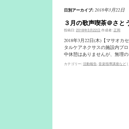
2018年3月22日
日別アーカイブ:
３月の歌声喫茶＠さと
投稿日:
2018年3月22日
作成者:
正岡
2018年3月22日(木)【マサ
タルケアネクサスの施設内プロ
中休憩はありませんが、無理の
カテゴリー:
活動報告
,
音楽指導講座など
|