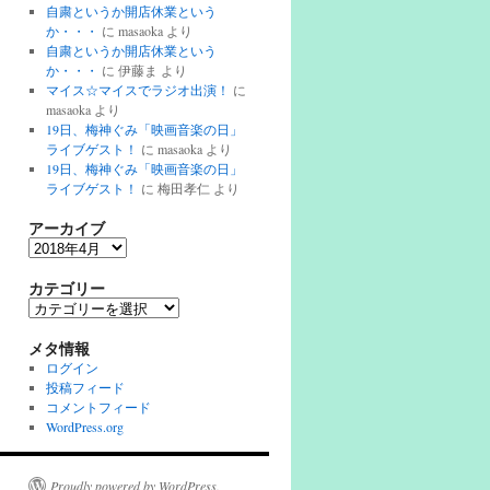
自粛というか開店休業という
か・・・
に
masaoka
より
自粛というか開店休業という
か・・・
に
伊藤ま
より
マイス☆マイスでラジオ出演！
に
masaoka
より
19日、梅神ぐみ「映画音楽の日」
ライブゲスト！
に
masaoka
より
19日、梅神ぐみ「映画音楽の日」
ライブゲスト！
に
梅田孝仁
より
アーカイブ
ア
ー
カ
カテゴリー
イ
カ
ブ
テ
ゴ
メタ情報
リ
ログイン
ー
投稿フィード
コメントフィード
WordPress.org
Proudly powered by WordPress.