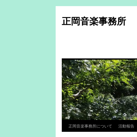
コ
ン
正岡音楽事務所
テ
ン
ツ
へ
ス
キ
ッ
プ
正岡音楽事務所について
活動報告