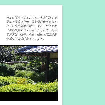
チェロ弾きマサオカです。名古屋駅まで
電車で最速12分の、愛知県岩倉市を拠点
に、各地で演奏活動中。また、生涯学習
音楽指導員マサオカセンセとして、歌や
音楽表現の指導、作曲・編曲・楽譜浄書
作成なども請け負っています。