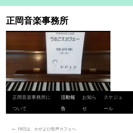
コ
ン
正岡音楽事務所
テ
ン
ツ
へ
ス
キ
ッ
プ
正岡音楽事務所に
活動報
お知ら
スケジュ
ついて
告
せ
ール
←
19日は、かがよひ歌声カフェへ