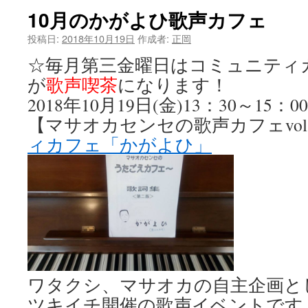
10月のかがよひ歌声カフェ
投稿日:
2018年10月19日
作成者:
正岡
☆毎月第三金曜日はコミュニティ
が
歌声喫茶
になります！
2018年10月19日(金)13：30～15：00
【マサオカセンセの歌声カフェvol.
ィカフェ「かがよひ」
ワタクシ、マサオカの自主企画と
ツキイチ開催の歌声イベントです