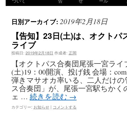
ついて
告
せ
ール
2019年2月18日
日別アーカイブ:
【告知】23日(土)は、オクト
ライブ
投稿日:
2019年2月18日
作成者:
正岡
【オクトパス合奏団尾張一宮ライブ】 
(土)19：00開演、投げ銭 会場：com
弾きマサオカ率いる、二人だけの
ス合奏団」が、尾張一宮駅ちかく
ェ …
続きを読む
→
カテゴリー:
お知らせ
|
コメントする