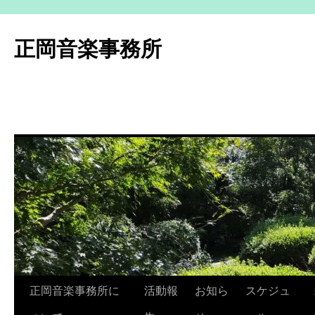
コ
ン
正岡音楽事務所
テ
ン
ツ
へ
ス
キ
ッ
プ
正岡音楽事務所に
活動報
お知ら
スケジュ