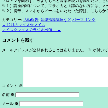
プロアマを問わず、今よりもっと音楽表現力を高めたい、と
※１）講座内容について、マサオカと面識のない方には、メ
※２）携帯、スマホからメールをいただいた際は、こちらか
カテゴリー:
活動報告
,
音楽指導講座など
パーマリンク
←
12月のマイス☆マイス
マイス☆マイスでラジオ出演！
→
コメントを残す
メールアドレスが公開されることはありません。
※
が付いて
コメント
※
名前
※
メール
※