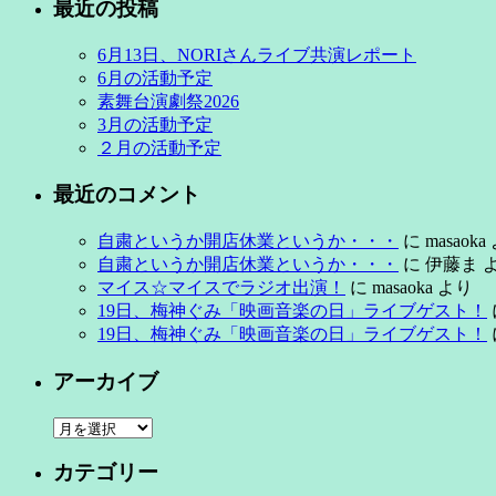
最近の投稿
6月13日、NORIさんライブ共演レポート
6月の活動予定
素舞台演劇祭2026
3月の活動予定
２月の活動予定
最近のコメント
自粛というか開店休業というか・・・
に
masaoka
自粛というか開店休業というか・・・
に
伊藤ま
マイス☆マイスでラジオ出演！
に
masaoka
より
19日、梅神ぐみ「映画音楽の日」ライブゲスト！
19日、梅神ぐみ「映画音楽の日」ライブゲスト！
アーカイブ
ア
ー
カテゴリー
カ