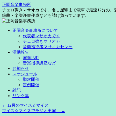
コ
正岡音楽事務所
ン
チェロ弾きマサオカです。名古屋駅まで電車で最速12分の
テ
編曲・楽譜浄書作成なども請け負っています。
ン
ツ
正岡音楽事務所について
へ
代表者マサオカです
ス
チェロ弾きマサオカ
キ
音楽指導者マサオカセンセ
ッ
活動報告
プ
演奏活動
音楽指導講座など
お知らせ
スケジュール
順次開催
定例開催
雑記
リンク集
←
12月のマイス☆マイス
マイス☆マイスでラジオ出演！
→