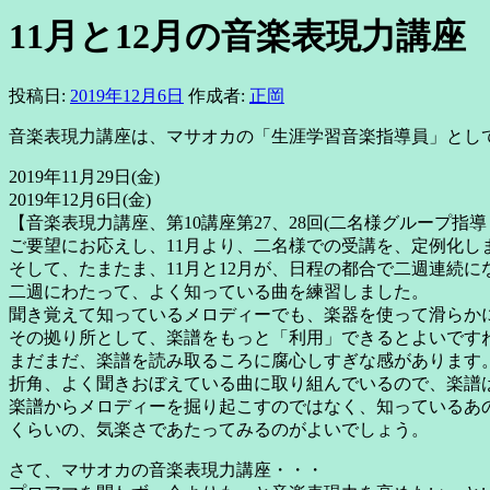
11月と12月の音楽表現力講座
投稿日:
2019年12月6日
作成者:
正岡
音楽表現力講座は、マサオカの「生涯学習音楽指導員」とし
2019年11月29日(金)
2019年12月6日(金)
【音楽表現力講座、第10講座第27、28回(二名様グループ指
ご要望にお応えし、11月より、二名様での受講を、定例化し
そして、たまたま、11月と12月が、日程の都合で二週連続
二週にわたって、よく知っている曲を練習しました。
聞き覚えて知っているメロディーでも、楽器を使って滑らか
その拠り所として、楽譜をもっと「利用」できるとよいです
まだまだ、楽譜を読み取るころに腐心しすぎな感があります
折角、よく聞きおぼえている曲に取り組んでいるので、楽譜
楽譜からメロディーを掘り起こすのではなく、知っているあ
くらいの、気楽さであたってみるのがよいでしょう。
さて、マサオカの音楽表現力講座・・・