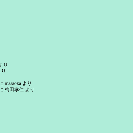
より
より
に
masaoka
より
に
梅田孝仁
より