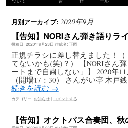
ついて
告
せ
ール
2020年9月
月別アーカイブ:
【告知】NORIさん弾き語りラ
投稿日:
2020年9月23日
作成者:
正岡
正規チラシに差し替えました！（
てないかも(笑)？） 【NORIさ
ートまで自粛しない」】 2020年11月
（開場17：30） さんがい亭 木戸銭
続きを読む
→
カテゴリー:
お知らせ
|
コメントする
【告知】オクトパス合奏団、秋
投稿日:
2020年9月23日
作成者:
正岡