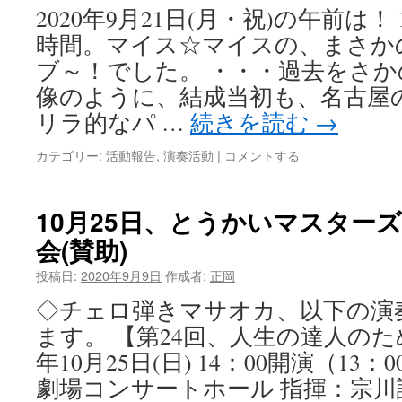
2020年9月21日(月・祝)の午前は！
時間。マイス☆マイスの、まさか
ブ～！でした。 ・・・過去をさか
像のように、結成当初も、名古屋
リラ的なパ …
続きを読む
→
カテゴリー:
活動報告
,
演奏活動
|
コメントする
10月25日、とうかいマスター
会(賛助)
投稿日:
2020年9月9日
作成者:
正岡
◇チェロ弾きマサオカ、以下の演
ます。 【第24回、人生の達人のため
年10月25日(日) 14：00開演（13
劇場コンサートホール 指揮：宗川