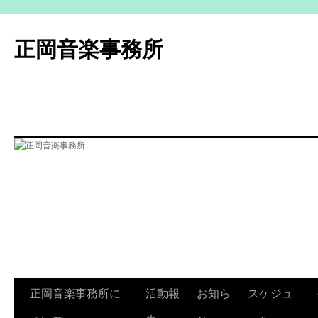
コ
ン
正岡音楽事務所
テ
ン
ツ
へ
ス
キ
ッ
プ
正岡音楽事務所に
活動報
お知ら
スケジュ