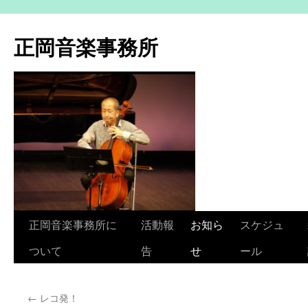
コ
ン
正岡音楽事務所
テ
ン
ツ
へ
ス
キ
ッ
プ
正岡音楽事務所に
活動報
お知ら
スケジュ
ついて
告
せ
ール
←
レコ発！