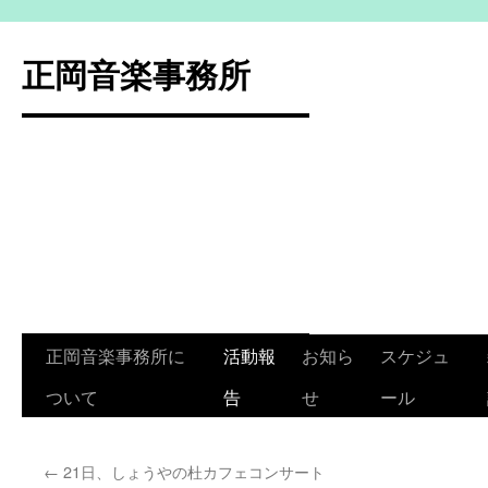
コ
ン
正岡音楽事務所
テ
ン
ツ
へ
ス
キ
ッ
プ
正岡音楽事務所に
活動報
お知ら
スケジュ
ついて
告
せ
ール
←
21日、しょうやの杜カフェコンサート