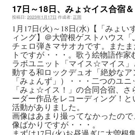
17日～18日、みょ☆イス合宿
投稿日:
2023年1月17日
作成者:
正岡
1月17日(火)～18日(水)【「み
ィング】＠大曽根ゲストハウス「
チェロ弾きマサオカです。またま
トですが・・・。歌う絵物語作家
ラボユニット「マイス☆マイス」
動する和ロックデュオ「絶妙なア
「みょんず」）・・・二つのユニ
「みょ☆イス！」の合同合宿、さ
ーダー作品をレコーディング！と
活動がありました。
画像はあまり撮ってなかったので
像ばかりですが・・・。
まずは17日(火)お昼過ぎに大曽