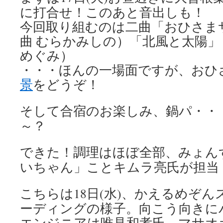
に打合せ！このあと音出しも！
今回取り組むのは二曲「おひさま
曲 むらかみしの）「北風と太陽」
めぐみ）
・・・ほんの一場面ですが、おひ
景
をどうぞ！
そして合宿のお楽しみ、鍋パ・・
～？
できた！調理はほぼ全部、みょん
いちゃん」ことキムラ亮氏が担当
こちらは18日(水)、かえるめぞ
ーディングの様子。向こう向きに
エンジニアは唯見和孝氏。マサオ