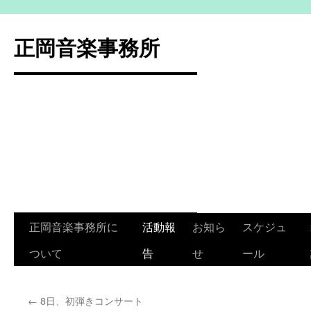
コ
ン
正岡音楽事務所
テ
ン
ツ
へ
ス
キ
ッ
プ
正岡音楽事務所に
活動報
お知ら
スケジュ
ついて
告
せ
ール
←
8日、初弾きコンサート