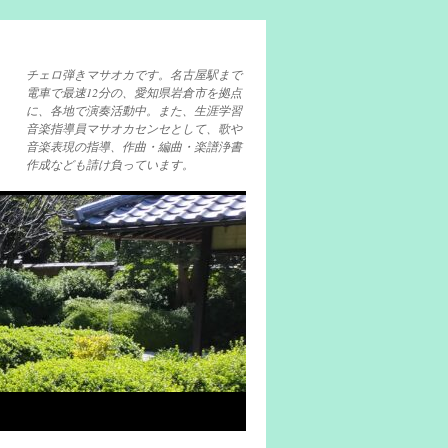
チェロ弾きマサオカです。名古屋駅まで
電車で最速12分の、愛知県岩倉市を拠点
に、各地で演奏活動中。また、生涯学習
音楽指導員マサオカセンセとして、歌や
音楽表現の指導、作曲・編曲・楽譜浄書
作成なども請け負っています。