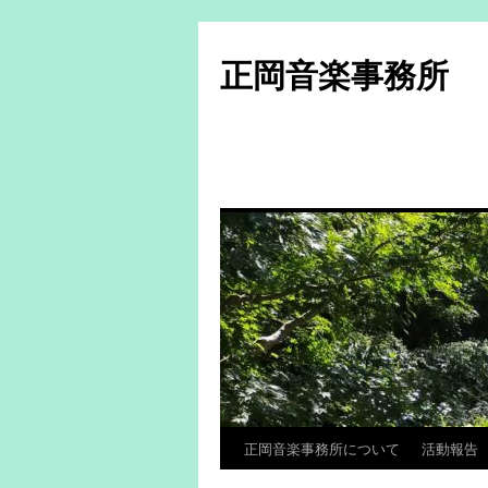
コ
ン
正岡音楽事務所
テ
ン
ツ
へ
ス
キ
ッ
プ
正岡音楽事務所について
活動報告