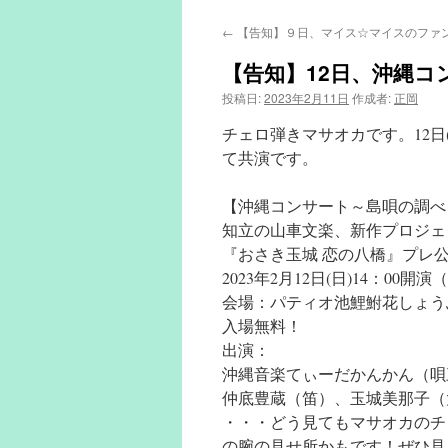
←
【告知】９日、マイス☆マイスのファ
【告知】12日、沖縄コ
投稿日:
2023年2月11日
作成者:
正岡
チェロ弾きマサオカです。12
て共演です。
【沖縄コンサート～島唄の調べ
知立の山車文楽、新作プロジェ
『おさき玉城 恋の八橋』プレ
2023年2月12日(日)14：00開演
会場：パティオ池鯉鮒花しょう
入場無料！
出演：
沖縄音楽てぃーだかんかん（唄
仲底豊蔵（笛）、玉城美那子（
・・・どう見てもマサオカのチ
の腕の見せ所かもです！ぜひ見