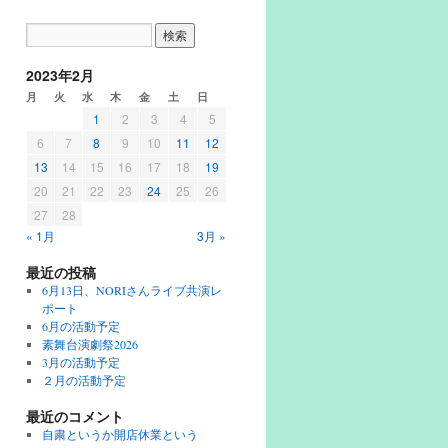
2023年2月
月
火
水
木
金
土
日
1
2
3
4
5
6
7
8
9
10
11
12
13
14
15
16
17
18
19
20
21
22
23
24
25
26
27
28
« 1月
3月 »
最近の投稿
6月13日、NORIさんライブ共演レ
ポート
6月の活動予定
素舞台演劇祭2026
3月の活動予定
２月の活動予定
最近のコメント
自粛というか開店休業という