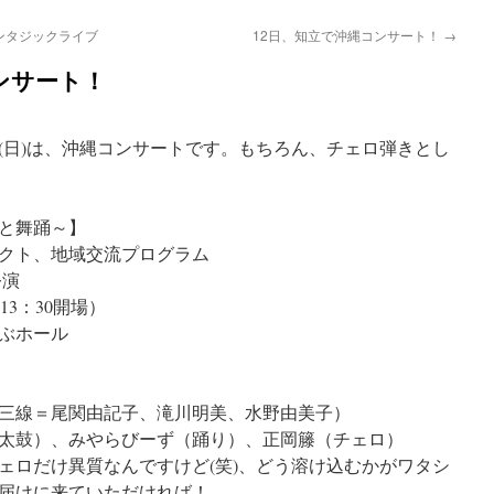
ンタジックライブ
12日、知立で沖縄コンサート！
→
ンサート！
日(日)は、沖縄コンサートです。もちろん、チェロ弾きとし
と舞踊～】
クト、地域交流プログラム
公演
（13：30開場）
ぶホール
三線＝尾関由記子、滝川明美、水野由美子）
太鼓）、みやらびーず（踊り）、正岡籐（チェロ）
ェロだけ異質なんですけど(笑)、どう溶け込むかがワタシ
届けに来ていただければ！