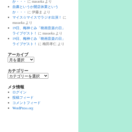
か・・・
に
masaoka
より
自粛というか開店休業という
か・・・
に
伊藤ま
より
マイス☆マイスでラジオ出演！
に
masaoka
より
19日、梅神ぐみ「映画音楽の日」
ライブゲスト！
に
masaoka
より
19日、梅神ぐみ「映画音楽の日」
ライブゲスト！
に
梅田孝仁
より
アーカイブ
ア
ー
カ
カテゴリー
イ
カ
ブ
テ
ゴ
メタ情報
リ
ログイン
ー
投稿フィード
コメントフィード
WordPress.org