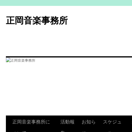
コ
ン
正岡音楽事務所
テ
ン
ツ
へ
ス
キ
ッ
プ
正岡音楽事務所に
活動報
お知ら
スケジュ