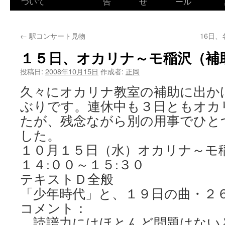
ついて
告
せ
ール
←
駅コンサート見物
16日
１５日、オカリナ～モ稲沢（補
投稿日:
2008年10月15日
作成者:
正岡
久々にオカリナ教室の補助に出か
ぶりです。連休中も３日ともオカ
たが、残念ながら別の用事でひと
した。
１０月１５日（水）オカリナ～モ
１４:００～１５:３０
テキストＤ全般
「少年時代」と、１９日の曲・２
コメント：
読譜力にはほとんど問題はない