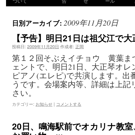
ついて
告
せ
ール
2009年11月20日
日別アーカイブ:
【予告】明日21日は祖父江で大
投稿日:
2009年11月20日
作成者:
正岡
第１２回そぶえイチョウ 黄葉ま
ェントで、明日21日、大正琴オレ
ピアノ(エレピ)で共演します。出
うです。会場案内等、詳細は上記
さい。
カテゴリー:
お知らせ
|
コメントする
20日、鳴海駅前でオカリナ教