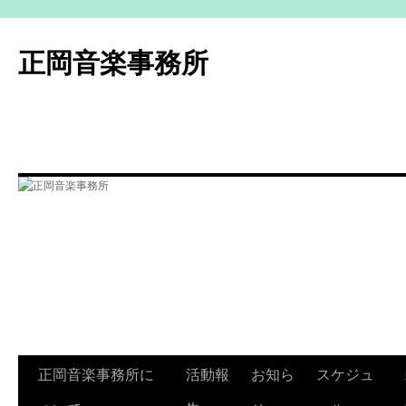
コ
ン
正岡音楽事務所
テ
ン
ツ
へ
ス
キ
ッ
プ
正岡音楽事務所に
活動報
お知ら
スケジュ