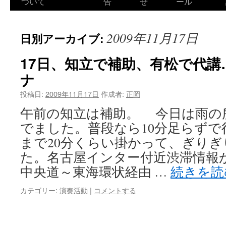
ついて
告
せ
ール
2009年11月17日
日別アーカイブ:
17日、知立で補助、有松で代
ナ
投稿日:
2009年11月17日
作成者:
正岡
午前の知立は補助。 今日は雨の
でました。普段なら10分足らず
まで20分くらい掛かって、ぎりぎ
た。名古屋インター付近渋滞情報
中央道～東海環状経由 …
続きを
カテゴリー:
演奏活動
|
コメントする