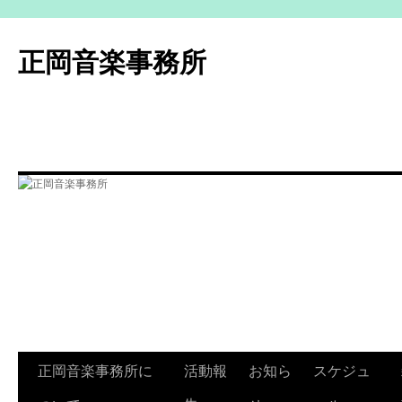
コ
ン
正岡音楽事務所
テ
ン
ツ
へ
ス
キ
ッ
プ
正岡音楽事務所に
活動報
お知ら
スケジュ