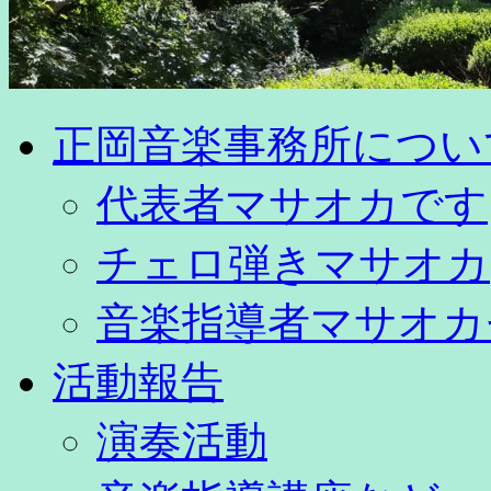
正岡音楽事務所につい
代表者マサオカです
チェロ弾きマサオカ
音楽指導者マサオカ
活動報告
演奏活動