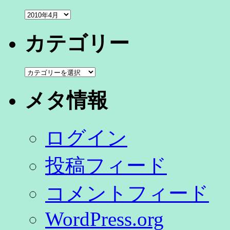
ア
ー
カ
カテゴリー
イ
ブ
カ
テ
ゴ
メタ情報
リ
ー
ログイン
投稿フィード
コメントフィード
WordPress.org