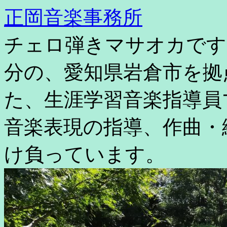
コ
正岡音楽事務所
ン
テ
チェロ弾きマサオカです
ン
ツ
へ
分の、愛知県岩倉市を拠
ス
キ
た、生涯学習音楽指導員
ッ
プ
音楽表現の指導、作曲・
け負っています。