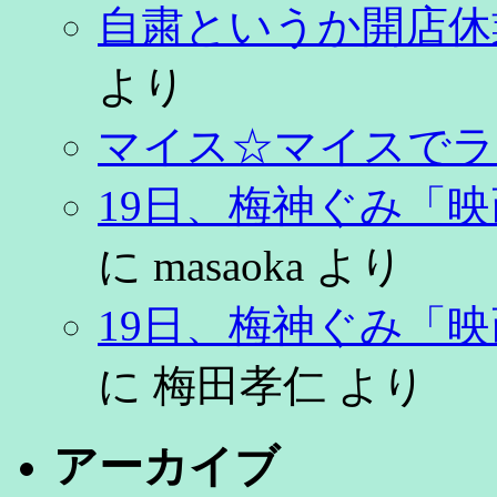
自粛というか開店休
より
マイス☆マイスでラ
19日、梅神ぐみ「
に
masaoka
より
19日、梅神ぐみ「
に
梅田孝仁
より
アーカイブ