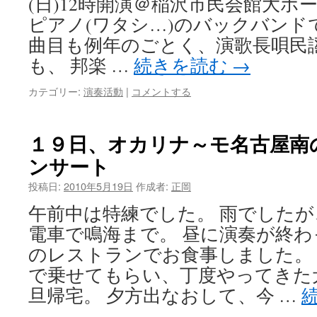
(日)12時開演＠稲沢市民会館大ホ
ピアノ(ワタシ…)のバックバンド
曲目も例年のごとく、演歌長唄民
も、 邦楽 …
続きを読む
→
カテゴリー:
演奏活動
|
コメントする
１９日、オカリナ～モ名古屋南
ンサート
投稿日:
2010年5月19日
作成者:
正岡
午前中は特練でした。 雨でした
電車で鳴海まで。 昼に演奏が終
のレストランでお食事しました。
で乗せてもらい、丁度やってきた
旦帰宅。 夕方出なおして、今 …