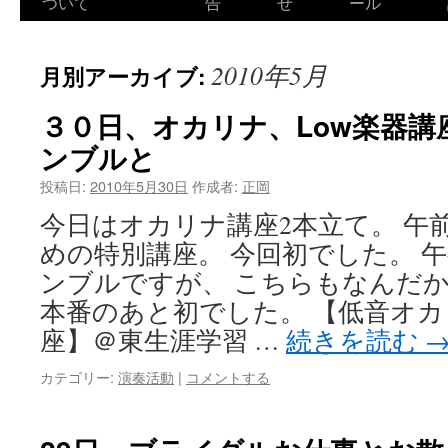
ついて
告
せ
ール
2010年5月
月別アーカイブ:
３０日、オカリナ、Low楽器講
ンブルと
投稿日:
2010年5月30日
作成者:
正岡
今日はオカリナ講座2本立て。 午前
めの特別講座。 今回初でした。 
ンブルですが、 こちらもなんだか
本番のあと初でした。 【低音オカ
座】＠東生涯学習 …
続きを読む
カテゴリー:
演奏活動
|
コメントする