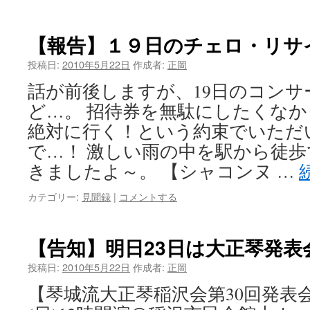
【報告】１９日のチェロ・リサ
投稿日:
2010年5月22日
作成者:
正岡
話が前後しますが、19日のコンサ
ど…。 招待券を無駄にしたくなか
絶対に行く！という約束でいただ
で…！ 激しい雨の中を駅から徒
きましたよ～。 【シャコンヌ …
カテゴリー:
見聞録
|
コメントする
【告知】明日23日は大正琴発
投稿日:
2010年5月22日
作成者:
正岡
【琴城流大正琴稲沢会第30回発表会】 