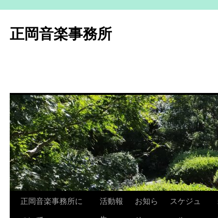
コ
ン
正岡音楽事務所
テ
ン
ツ
へ
ス
キ
ッ
プ
正岡音楽事務所に
活動報
お知ら
スケジュ