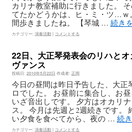
カリナ教室補助に行きました。 
てたかどうかは、ヒ・ミ・ツ…ｗ。
間歩きましたね。 【琴城 …
続き
カテゴリー:
演奏活動
|
コメントする
22日、大正琴発表会のリハと
ヴァンス
投稿日:
2010年5月22日
作成者:
正岡
今日の昼間は昨日予告した、大正
ロでした。 お昼前に集合し、お
いざ音出しです。 夕方はオカリ
ス。 今月は先週と2週続きです。
い夕食を食べてから、夜の …
続
カテゴリー:
演奏活動
|
コメントする