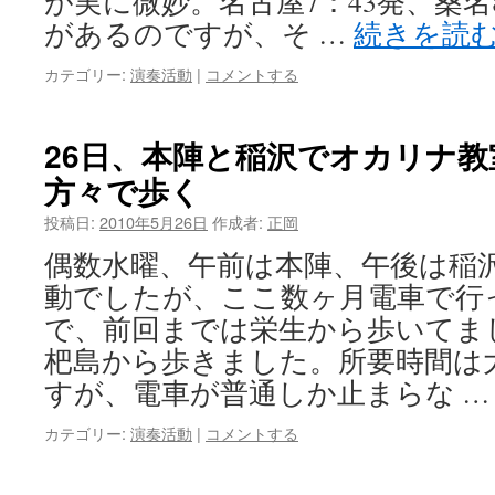
が実に微妙。名古屋7：43発、桑名
があるのですが、そ …
続きを読
カテゴリー:
演奏活動
|
コメントする
26日、本陣と稲沢でオカリナ
方々で歩く
投稿日:
2010年5月26日
作成者:
正岡
偶数水曜、午前は本陣、午後は稲沢
動でしたが、ここ数ヶ月電車で行
で、前回までは栄生から歩いてま
杷島から歩きました。所要時間は
すが、電車が普通しか止まらな 
カテゴリー:
演奏活動
|
コメントする