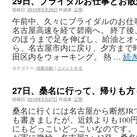
29日、ブライダルお仕事とお散
投稿日:
2010年5月29日
作成者:
正岡
午前中、久々にブライダルのお仕
名古屋高速を経て碧南へ。 終了後
のほうまで足を伸ばし、給油とオ
ら、名古屋市内に戻り、夕方まで
田区内をウォーキング。 熱 …
続
カテゴリー:
演奏活動
|
コメントする
27日、桑名に行って、帰りも
投稿日:
2010年5月27日
作成者:
正岡
桑名に行くには名古屋から断然JR
も書きましたが、近鉄よりも100
にもどっこいどっこいなのです。