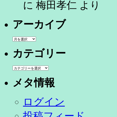
に
梅田孝仁
より
アーカイブ
ア
ー
カ
カテゴリー
イ
ブ
カ
テ
ゴ
メタ情報
リ
ー
ログイン
投稿フィード