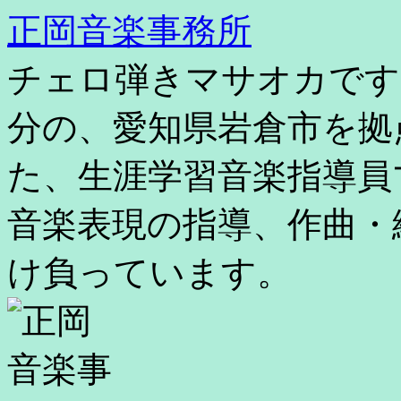
コ
正岡音楽事務所
ン
テ
チェロ弾きマサオカです
ン
ツ
へ
分の、愛知県岩倉市を拠
ス
キ
た、生涯学習音楽指導員
ッ
プ
音楽表現の指導、作曲・
け負っています。