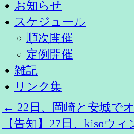
お知らせ
スケジュール
順次開催
定例開催
雑記
リンク集
←
22日、岡崎と安城で
【告知】27日、kisoウ