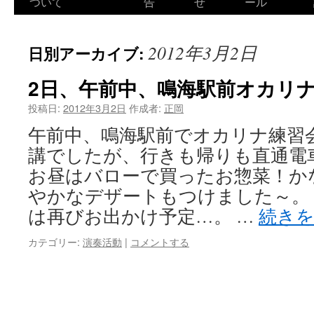
ついて
告
せ
ール
2012年3月2日
日別アーカイブ:
2日、午前中、鳴海駅前オカリ
投稿日:
2012年3月2日
作成者:
正岡
午前中、鳴海駅前でオカリナ練習
講でしたが、行きも帰りも直通電
お昼はバローで買ったお惣菜！か
やかなデザートもつけました～。
は再びお出かけ予定…。 …
続き
カテゴリー:
演奏活動
|
コメントする