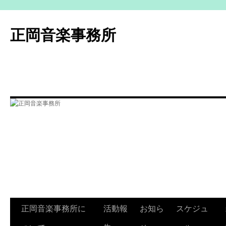
コ
ン
正岡音楽事務所
テ
ン
ツ
へ
ス
キ
ッ
プ
正岡音楽事務所に
活動報
お知ら
スケジュ