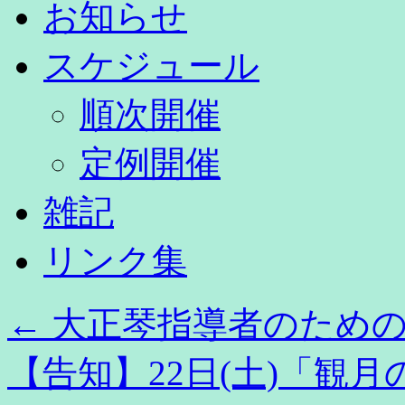
お知らせ
スケジュール
順次開催
定例開催
雑記
リンク集
←
大正琴指導者のための特別
【告知】22日(土)「観