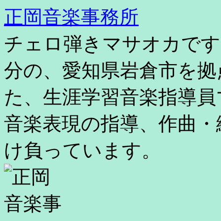
コ
正岡音楽事務所
ン
テ
チェロ弾きマサオカです
ン
ツ
へ
分の、愛知県岩倉市を拠
ス
キ
た、生涯学習音楽指導員
ッ
プ
音楽表現の指導、作曲・
け負っています。