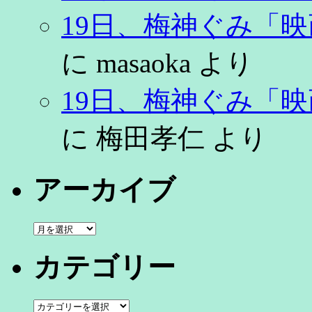
19日、梅神ぐみ「
に
masaoka
より
19日、梅神ぐみ「
に
梅田孝仁
より
アーカイブ
ア
ー
カ
カテゴリー
イ
ブ
カ