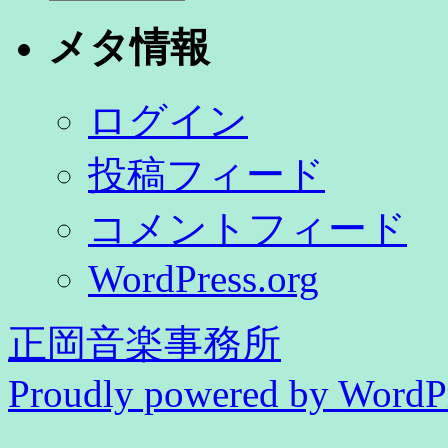
テ
ゴ
メタ情報
リ
ー
ログイン
投稿フィード
コメントフィード
WordPress.org
正岡音楽事務所
Proudly powered by WordPr