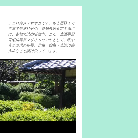
チェロ弾きマサオカです。名古屋駅まで
電車で最速12分の、愛知県岩倉市を拠点
に、各地で演奏活動中。また、生涯学習
音楽指導員マサオカセンセとして、歌や
音楽表現の指導、作曲・編曲・楽譜浄書
作成なども請け負っています。