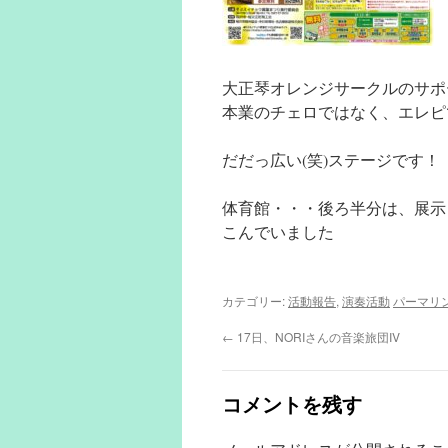
大正琴オレンジサークルのサポ
本業のチェロではなく、エレピ
だだっ広い(笑)ステージです！
体育館・・・後ろ半分は、展示
こんでいました
カテゴリー:
活動報告
,
演奏活動
パーマリ
←
17日、NORIさんの音楽旅団IV
コメントを残す