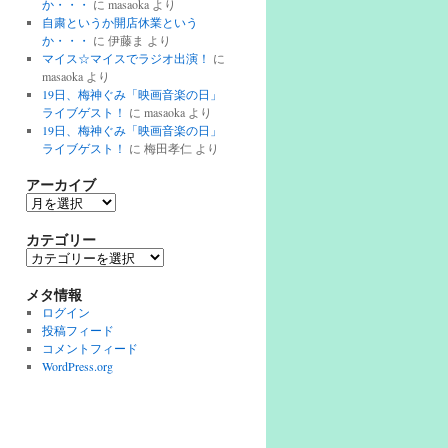
か・・・
に
masaoka
より
自粛というか開店休業という
か・・・
に
伊藤ま
より
マイス☆マイスでラジオ出演！
に
masaoka
より
19日、梅神ぐみ「映画音楽の日」
ライブゲスト！
に
masaoka
より
19日、梅神ぐみ「映画音楽の日」
ライブゲスト！
に
梅田孝仁
より
アーカイブ
ア
ー
カ
カテゴリー
イ
カ
ブ
テ
ゴ
メタ情報
リ
ログイン
ー
投稿フィード
コメントフィード
WordPress.org