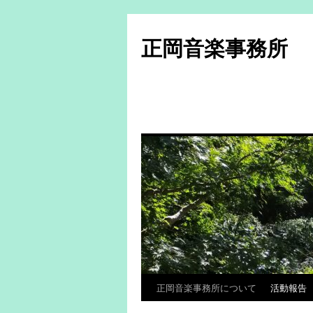
コ
ン
正岡音楽事務所
テ
ン
ツ
へ
ス
キ
ッ
プ
正岡音楽事務所について
活動報告