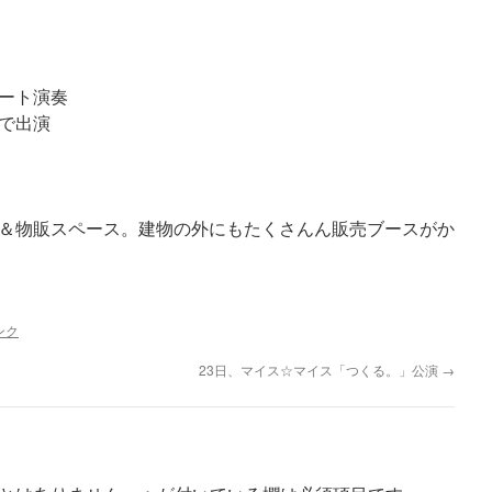
ート演奏
で出演
＆物販スペース。建物の外にもたくさんん販売ブースがか
ンク
23日、マイス☆マイス「つくる。」公演
→