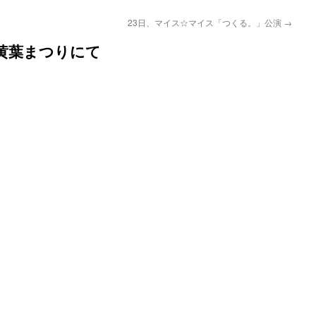
23日、マイス☆マイス「つくる。」公演
→
黄葉まつりにて