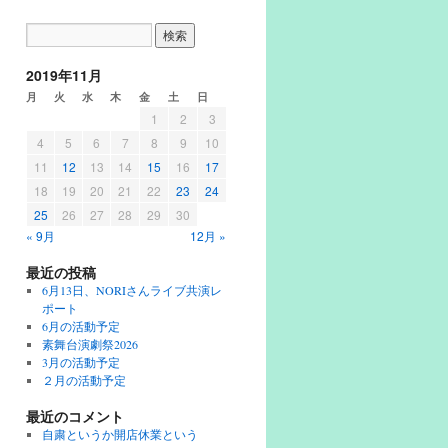
2019年11月
月
火
水
木
金
土
日
1
2
3
4
5
6
7
8
9
10
11
12
13
14
15
16
17
18
19
20
21
22
23
24
25
26
27
28
29
30
« 9月
12月 »
最近の投稿
6月13日、NORIさんライブ共演レ
ポート
6月の活動予定
素舞台演劇祭2026
3月の活動予定
２月の活動予定
最近のコメント
自粛というか開店休業という