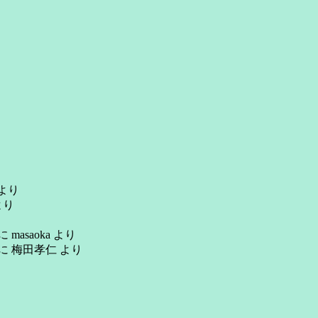
より
より
に
masaoka
より
に
梅田孝仁
より