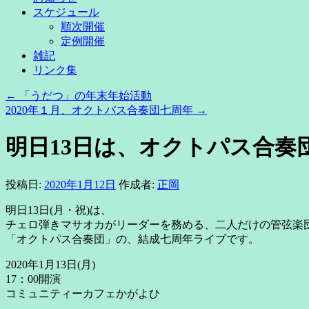
スケジュール
順次開催
定例開催
雑記
リンク集
←
「うだつ」の年末年始活動
2020年１月、オクトパス合奏団七周年
→
明日13日は、オクトパス合奏
投稿日:
2020年1月12日
作成者:
正岡
明日13日(月・祝)は、
チェロ弾きマサオカがリーダーを務める、二人だけの管弦楽
「オクトパス合奏団」の、結成七周年ライブです。
2020年1月13日(月)
17：00開演
コミュニティーカフェかがよひ