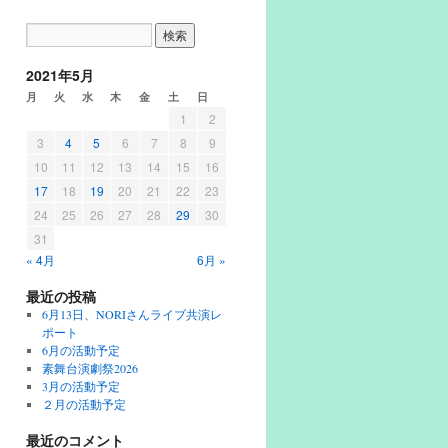
2021年5月
月
火
水
木
金
土
日
1
2
3
4
5
6
7
8
9
10
11
12
13
14
15
16
17
18
19
20
21
22
23
24
25
26
27
28
29
30
31
« 4月
6月 »
最近の投稿
6月13日、NORIさんライブ共演レ
ポート
6月の活動予定
素舞台演劇祭2026
3月の活動予定
２月の活動予定
最近のコメント