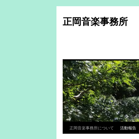
コ
ン
正岡音楽事務所
テ
ン
ツ
へ
ス
キ
ッ
プ
正岡音楽事務所について
活動報告