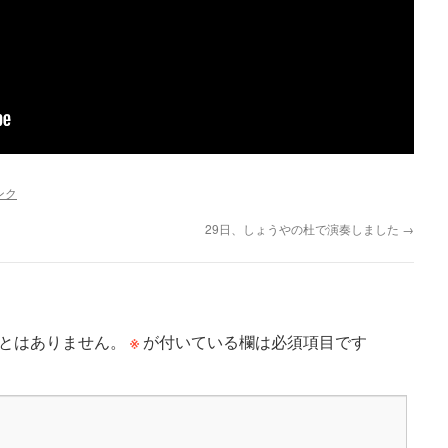
ンク
29日、しょうやの杜で演奏しました
→
※
とはありません。
が付いている欄は必須項目です