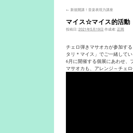
←
新規開講！音楽表現力講座
マイス☆マイス的活動
投稿日:
2021年5月19日
作成者:
正岡
チェロ弾きマサオカが参加する
タリ＊マイス」でご一緒してい
6月に開催する個展にあわせ、
マサオカも、アレンジ～チェロ