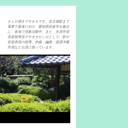
チェロ弾きマサオカです。名古屋駅まで
電車で最速12分の、愛知県岩倉市を拠点
に、各地で演奏活動中。また、生涯学習
音楽指導員マサオカセンセとして、歌や
音楽表現の指導、作曲・編曲・楽譜浄書
作成なども請け負っています。