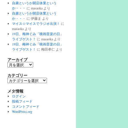
自粛というか開店休業という
か・・・
に
masaoka
より
自粛というか開店休業という
か・・・
に
伊藤ま
より
マイス☆マイスでラジオ出演！
に
masaoka
より
19日、梅神ぐみ「映画音楽の日」
ライブゲスト！
に
masaoka
より
19日、梅神ぐみ「映画音楽の日」
ライブゲスト！
に
梅田孝仁
より
アーカイブ
ア
ー
カ
カテゴリー
イ
カ
ブ
テ
ゴ
メタ情報
リ
ログイン
ー
投稿フィード
コメントフィード
WordPress.org