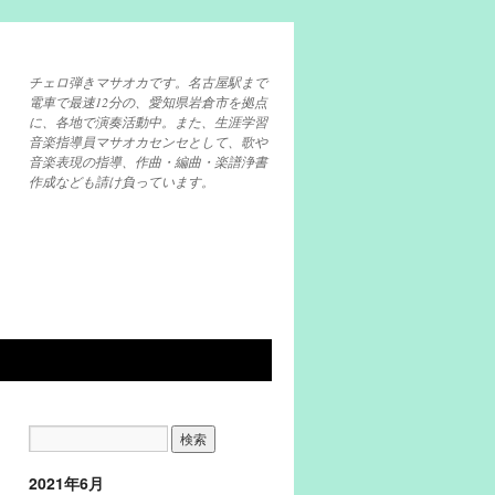
チェロ弾きマサオカです。名古屋駅まで
電車で最速12分の、愛知県岩倉市を拠点
に、各地で演奏活動中。また、生涯学習
音楽指導員マサオカセンセとして、歌や
音楽表現の指導、作曲・編曲・楽譜浄書
作成なども請け負っています。
2021年6月