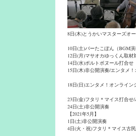
8日(木)とうかいマスターズオ
10日(土)バーたこぽん（BGM
12日(月)マサオカゆっくん取
14日(水)ポルトボヌール打合せ
15日(木)非公開演奏/エンタ
18日(日)エンタメ！オンライ
23日(金)フタリ＊マイス打合せ
24日(土)非公開演奏
【2021年5月】
1日(土)非公開演奏
4日(火・祝)フタリ＊マイス古