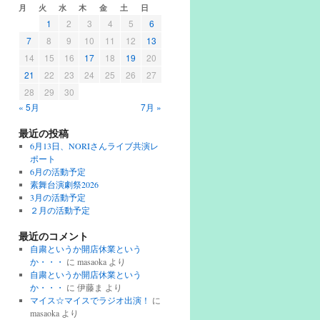
月
火
水
木
金
土
日
1
2
3
4
5
6
7
8
9
10
11
12
13
14
15
16
17
18
19
20
21
22
23
24
25
26
27
28
29
30
« 5月
7月 »
最近の投稿
6月13日、NORIさんライブ共演レ
ポート
6月の活動予定
素舞台演劇祭2026
3月の活動予定
２月の活動予定
最近のコメント
自粛というか開店休業という
か・・・
に
masaoka
より
自粛というか開店休業という
か・・・
に
伊藤ま
より
マイス☆マイスでラジオ出演！
に
masaoka
より