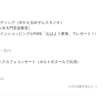
コーディング（＠かえるめぞんスタジオ）
ハ（＠大門音楽教室）
ンラインショッピングがNHK「おはよう東海」でレポート！/
コ・リハ
ジックカフェコンサート（ポルトボヌールで出演）
ンク
６月の活動予定など
→