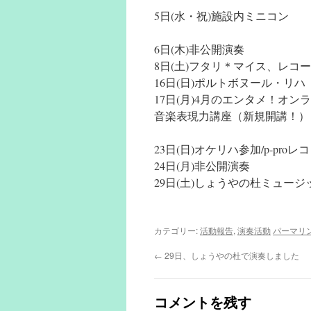
5日(水・祝)施設内ミニコン
6日(木)非公開演奏
8日(土)フタリ＊マイス、レ
16日(日)ポルトボヌール・リ
17日(月)4月のエンタメ！オ
音楽表現力講座（新規開講！）
23日(日)オケリハ参加/p-proレ
24日(月)非公開演奏
29日(土)しょうやの杜ミュー
カテゴリー:
活動報告
,
演奏活動
パーマリ
←
29日、しょうやの杜で演奏しました
コメントを残す