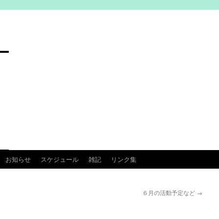
お知らせ
スケジュール
雑記
リンク集
６月の活動予定など
→