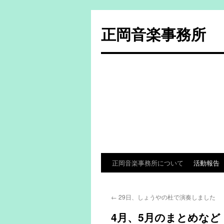
コ
ン
正岡音楽事務所
テ
ン
ツ
へ
ス
キ
ッ
プ
正岡音楽事務所について
活動報告
←
29日、しょうやの杜で演奏しました
4月、5月のまとめなど