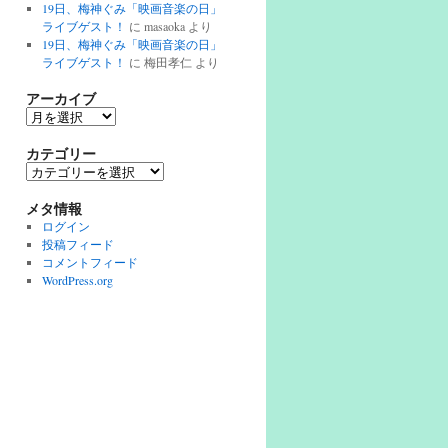
19日、梅神ぐみ「映画音楽の日」
ライブゲスト！
に
masaoka
より
19日、梅神ぐみ「映画音楽の日」
ライブゲスト！
に
梅田孝仁
より
アーカイブ
ア
ー
カ
カテゴリー
イ
カ
ブ
テ
ゴ
メタ情報
リ
ログイン
ー
投稿フィード
コメントフィード
WordPress.org