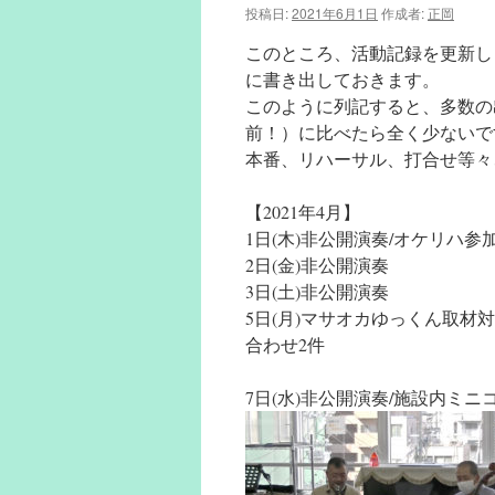
投稿日:
2021年6月1日
作成者:
正岡
このところ、活動記録を更新し
に書き出しておきます。
このように列記すると、多数の
前！）に比べたら全く少ないで
本番、リハーサル、打合せ等々
【2021年4月】
1日(木)非公開演奏/オケリハ参
2日(金)非公開演奏
3日(土)非公開演奏
5日(月)マサオカゆっくん取
合わせ2件
7日(水)非公開演奏/施設内ミ