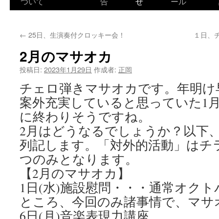
ついて
告
せ
ール
←
25日、生演奏付クロッキー会！
１日、
2月のマサオカ
投稿日:
2023年1月29日
作成者:
正岡
チェロ弾きマサオカです。年明け
案外充実していると思っていた1
に終わりそうですね。
2月はどうなるでしょうか？以下、
列記します。「対外的活動」はチ
つのみとなります。
【2月のマサオカ】
1日(水)施設慰問・・・通常オク
ところ、今回のみ諸事情で、マサ
6日(月)音楽表現力講座