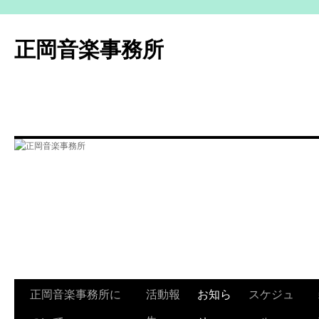
コ
ン
正岡音楽事務所
テ
ン
ツ
へ
ス
キ
ッ
プ
正岡音楽事務所に
活動報
お知ら
スケジュ