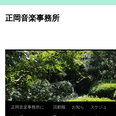
コ
ン
正岡音楽事務所
テ
ン
ツ
へ
ス
キ
ッ
プ
正岡音楽事務所に
活動報
お知ら
スケジュ