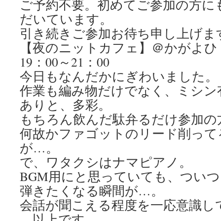
ご予約不要。初めてご参加の方に
だいています。
引き続きご参加お待ち申し上げま
【夜のニットカフェ】＠かがよひ
19：00～21：00
今日もなんだかにぎわいました。
作業も編み物だけでなく、ミシン
ありと、多彩。
もちろん飲んだ駄弁るだけ参加の
何故かファゴットのリード削って
が…。
で、ワタクシはナマピアノ。
BGM用にと思っていても、つい
弾きたくなる瞬間が…。
会話が聞こえる程度を一応意識し
…以上です。