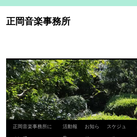
コ
ン
正岡音楽事務所
テ
ン
ツ
へ
ス
キ
ッ
プ
正岡音楽事務所に
活動報
お知ら
スケジュ