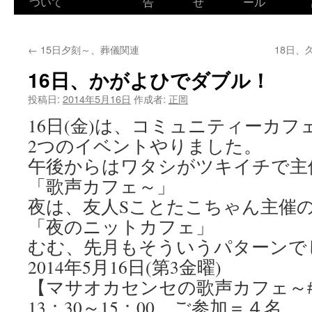
ついて
告
せ
ール
←
15日夕刻～、葬儀関連
18日
16日、かがよひでダブル！
投稿日:
2014年5月16日
作成者:
正岡
16日(金)は、コミュニティーカ
2つのイベントやりました。
午後からはワタシがツキイチで主
「歌声カフェ～」
夜は、友人Sことたこちゃん主催
「夜のニットカフェ」
むむ、先月もそういうパターンで
2014年5月16日(第3金曜)
【マサオカセンセの歌声カフェ～#
13：30～15：00、ご参加＝４名