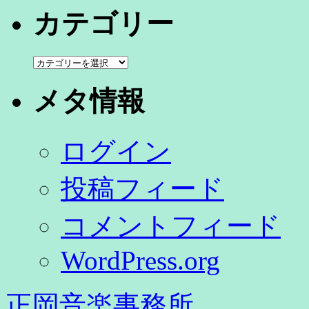
カ
カテゴリー
イ
ブ
カ
テ
ゴ
メタ情報
リ
ー
ログイン
投稿フィード
コメントフィード
WordPress.org
正岡音楽事務所