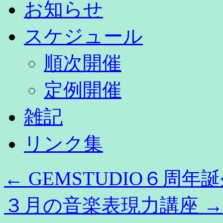
お知らせ
スケジュール
順次開催
定例開催
雑記
リンク集
←
GEMSTUDIO６周年
３月の音楽表現力講座
→