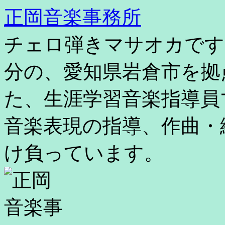
コ
正岡音楽事務所
ン
テ
チェロ弾きマサオカです
ン
ツ
へ
分の、愛知県岩倉市を拠
ス
キ
た、生涯学習音楽指導員
ッ
プ
音楽表現の指導、作曲・
け負っています。