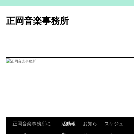
コ
ン
正岡音楽事務所
テ
ン
ツ
へ
ス
キ
ッ
プ
正岡音楽事務所に
活動報
お知ら
スケジュ