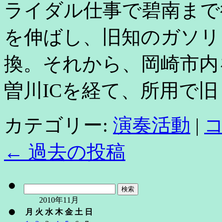
ライダル仕事で碧南まで
を伸ばし、旧知のガソリ
換。それから、岡崎市内
曽川ICを経て、所用で旧
カテゴリー:
演奏活動
|
←
過去の投稿
検
索:
2010年11月
月
火
水
木
金
土
日