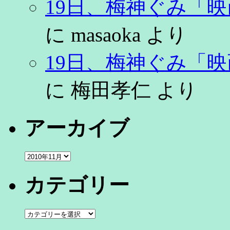
19日、梅神ぐみ「
に
masaoka
より
19日、梅神ぐみ「
に
梅田孝仁
より
アーカイブ
ア
ー
カ
カテゴリー
イ
ブ
カ
テ