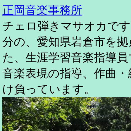
コ
正岡音楽事務所
ン
テ
チェロ弾きマサオカです
ン
ツ
へ
分の、愛知県岩倉市を拠
ス
キ
た、生涯学習音楽指導員
ッ
プ
音楽表現の指導、作曲・
け負っています。