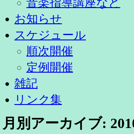
音楽指導講座など
お知らせ
スケジュール
順次開催
定例開催
雑記
リンク集
月別アーカイブ:
20