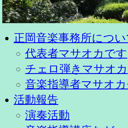
正岡音楽事務所につい
代表者マサオカです
チェロ弾きマサオカ
音楽指導者マサオカ
活動報告
演奏活動